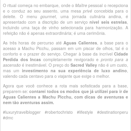
O ritual começa no embarque, onde o
Maître
pessoal o recepciona
e o conduz ao seu assento, uma mesa
privé
concebida para o
deleite. O menu
gourmet
, uma jornada culinária andina, é
apresentado com a discrição de um serviço
nível seis estrelas
,
incluindo uma taça de vinho selecionada para harmonização. A
refeição não é apenas extraordinária; é uma cerimônia.
As três horas de percurso até
Aguas Calientes
, a base para o
acesso a Machu Picchu, passam em um piscar de olhos, tal é o
conforto e o prazer do serviço. Chegar à base da incrível
Cidade
Perdida dos Incas
completamente revigorado e
pronto para a
ascensão
é inestimável. O preço do
Sacred Valley
não é um custo,
mas um
investimento na sua experiência de luxo andino
,
valendo cada centavo para o viajante que exige o melhor.
Agora que você conhece a rota mais sofisticada para a base,
preparem-se:
contarei todos os modos que já utilizei para ir de
Aguas Calientes a Machu Picchu, com dicas de aventuras e
nem tão aventuras assim.
#luxurytravelblogger #robertochristo #lifestyle #destinationperu
#dmc