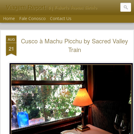
Viagem Report
By Roberto Anesini Christo
Home
Fale Conosco
Contact Us
Cusco à Machu Picchu by Sacred Valley
AUG
21
Train