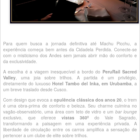
Para quem busca a jornada definitiva até Machu Picchu, a
experiência começa bem antes da Cidadela Perdida. Conecte-se
com o misticismo dos Andes sem jamais abrir mão do conforto e
da exclusividade.
A escolha é a viagem inesquecível a bordo do
PeruRail Sacred
Valley
, uma joia sobre trilhos. A partida é um privilégio,
diretamente do luxuoso
Hotel Tambo del Inka, em Urubamba
, a
um breve traslado desde Cusco.
Com design que evoca a
opulência clássica dos anos 20
, o trem
é uma obra-prima de conforto e beleza. Seu charme culmina no
vagão-observatório, uma área com teto de vidro e um
bar lounge
exclusivo, que oferece
vistas 360º
do Vale Sagrado,
transformando a paisagem em uma experiência privada. A
liberdade de circulação entre os carros amplifica a sensação de
pertencer a um clube de elite sobre trilhos.