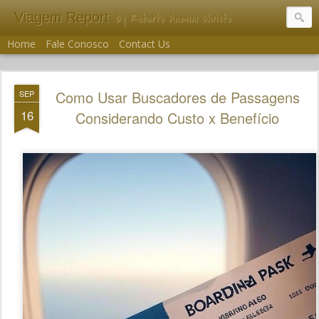
Viagem Report
By Roberto Anesini Christo
Home
Fale Conosco
Contact Us
Como Usar Buscadores de Passagens
SEP
16
Considerando Custo x Benefício