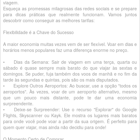
viagem.
Esqueça as promessas milagrosas das redes sociais e se prepare
para dicas práticas que realmente funcionam. Vamos juntos
descobrir como conseguir as melhores tarifas:
Flexibilidade é a Chave do Sucesso
A maior economia muitas vezes vem de ser flexível. Voar em dias e
horários menos populares faz uma diferença enorme no preço.
•
Dias da Semana: Sair de viagem em uma terça, quarta ou
sábado é quase sempre mais barato do que viajar às sextas e
domingos. Se puder, fuja também dos voos de manhã e no fim da
tarde às segundas e quintas, pois são os mais disputados.
•
Explore Outros Aeroportos: Ao buscar, use a opção "todos os
aeroportos". Às vezes, voar de um aeroporto alternativo, mesmo
que um pouco mais distante, pode te dar uma economia
surpreendente.
•
Deixe-se Surpreender: Use o recurso "Explorar" do Google
Flights, Skyscanner ou Kayk. Ele mostra os lugares mais baratos
para onde você pode voar a partir da sua origem. É perfeito para
quem quer viajar, mas ainda não decidiu para onde!
O Momento Certo de Comprar